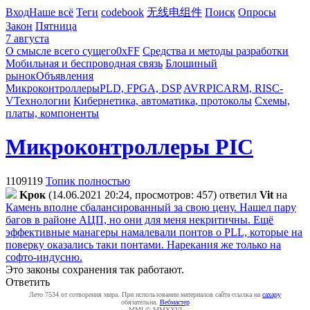
Вход
Наше всё
Теги
codebook
无线电组件
Поиск
Опросы
Закон
Пятница
7 августа
О смысле всего сущего
0xFF
Средства и методы разработки
Мобильная и беспроводная связь
Блошиный
рынок
Объявления
Микроконтроллеры
PLD, FPGA, DSP
AVR
PIC
ARM, RISC-
V
Технологии
Кибернетика, автоматика, протоколы
Схемы,
платы, компоненты
Микроконтроллеры PIC
1109119
Топик полностью
Kpoк
(14.06.2021 20:24, просмотров: 457)
ответил
Vit
на
Камень вполне сбалансированный за свою цену. Нашел пару
багов в районе АЦП, но они для меня некритичны. Ещё
эффективные манагеры намалевали понтов о PLL, которые на
поверку оказались таки понтами. Нарекания же только на
софто-индусню.
Это законы сохранения так работают.
Ответить
Лето 7534 от сотворения мира. При использовании материалов сайта ссылка на
caxapу
обязательна.
Вебмастер
MMI © MMXXVI