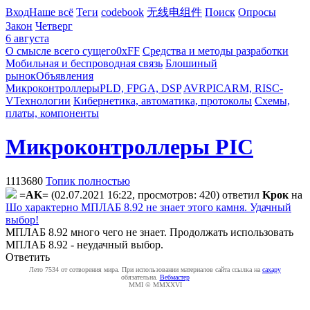
Вход
Наше всё
Теги
codebook
无线电组件
Поиск
Опросы
Закон
Четверг
6 августа
О смысле всего сущего
0xFF
Средства и методы разработки
Мобильная и беспроводная связь
Блошиный
рынок
Объявления
Микроконтроллеры
PLD, FPGA, DSP
AVR
PIC
ARM, RISC-
V
Технологии
Кибернетика, автоматика, протоколы
Схемы,
платы, компоненты
Микроконтроллеры PIC
1113680
Топик полностью
=AK=
(02.07.2021 16:22, просмотров: 420)
ответил
Kpoк
на
Шо характерно МПЛАБ 8.92 не знает этого камня. Удачный
выбор!
МПЛАБ 8.92 много чего не знает. Продолжать использовать
МПЛАБ 8.92 - неудачный выбор.
Ответить
Лето 7534 от сотворения мира. При использовании материалов сайта ссылка на
caxapу
обязательна.
Вебмастер
MMI © MMXXVI