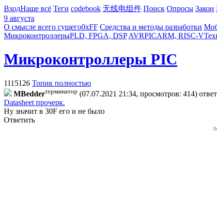
Вход
Наше всё
Теги
codebook
无线电组件
Поиск
Опросы
Закон
9 августа
О смысле всего сущего
0xFF
Средства и методы разработки
Моб
Микроконтроллеры
PLD, FPGA, DSP
AVR
PIC
ARM, RISC-V
Тех
Микроконтроллеры PIC
1115126
Топик полностью
терминатор
MBedder
(07.07.2021 21:34, просмотров: 414)
отве
Datasheet прочерк.
Ну значит в 30F его и не было
Ответить
Л