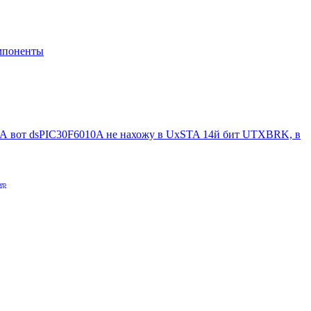
мпоненты
т. А вот dsPIC30F6010A не нахожу в UxSTA 14й бит UTXBRK, в
ер