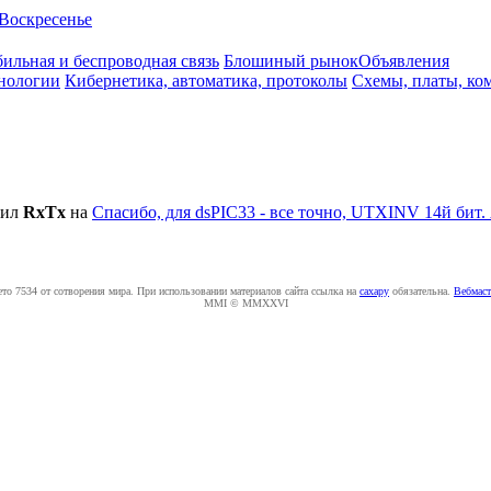
Воскресенье
ильная и беспроводная связь
Блошиный рынок
Объявления
нологии
Кибернетика, автоматика, протоколы
Схемы, платы, ко
тил
RxTx
на
Спасибо, для dsPIC33 - все точно, UTXINV 14й би
ето 7534 от сотворения мира. При использовании материалов сайта ссылка на
caxapу
обязательна.
Вебмаст
MMI © MMXXVI