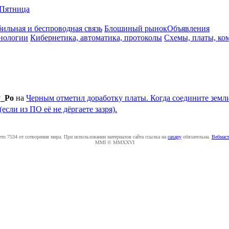
Пятница
ильная и беспроводная связь
Блошиный рынок
Объявления
нологии
Кибернетика, автоматика, протоколы
Схемы, платы, ко
y_Po
на
Черным отметил доработку платы. Когда соедините земли
если из ПО её не дёргаете зазря).
ето 7534 от сотворения мира. При использовании материалов сайта ссылка на
caxapу
обязательна.
Вебмаст
MMI © MMXXVI