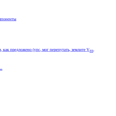
мпоненты
, как предложено (упс, мог перепутать, землите V
,
SS
ер