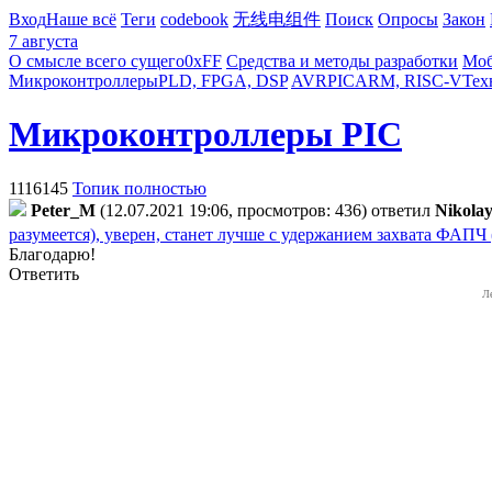
Вход
Наше всё
Теги
codebook
无线电组件
Поиск
Опросы
Закон
7 августа
О смысле всего сущего
0xFF
Средства и методы разработки
Моб
Микроконтроллеры
PLD, FPGA, DSP
AVR
PIC
ARM, RISC-V
Тех
Микроконтроллеры PIC
1116145
Топик полностью
Peter_M
(12.07.2021 19:06, просмотров: 436)
ответил
Nikola
разумеется), уверен, станет лучше с удержанием захвата ФАПЧ (
Благодарю!
Ответить
Л