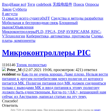
Вход
Наше всё
Теги
codebook
无线电组件
Поиск
Опросы
Закон
Суббота
8 августа
О смысле всего сущего
0xFF
Средства и методы разработки
Мобильная и беспроводная связь
Блошиный
рынок
Объявления
Микроконтроллеры
PLD, FPGA, DSP
AVR
PIC
ARM, RISC-
V
Технологии
Кибернетика, автоматика, протоколы
Схемы,
платы, компоненты
Микроконтроллеры PIC
1116146
Топик полностью
Peter_M
(12.07.2021 19:06, просмотров: 421)
ответил
rezident
на
Как-то не очень хорошо. Даже плохо. Нельзя вести
питание к другим потребителям
через
полигон от которого
питается МК. Полигон питания под МК должен соединяться
только с выводами МК и ввод питания к этому полигону
должен быть единственным. Когда-то =AK=, вещающий нам
сейчас из Австралии, написал статью на эту тему.
Спасибо!
Ответить
Лето 7534 от сотворения мира. При использовании материалов сайта ссылка на
caxapу