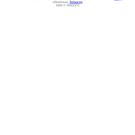
обязательна.
Вебмастер
MMI © MMXXVI