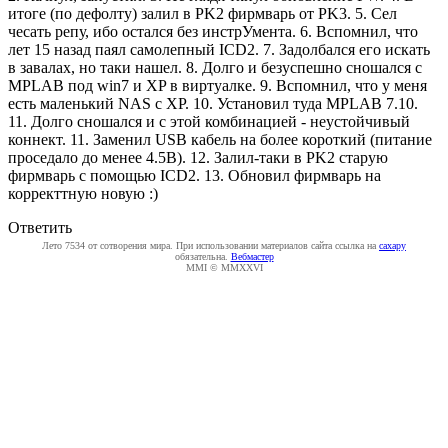
итоге (по дефолту) залил в PK2 фирмварь от PK3. 5. Сел
чесать репу, ибо остался без инстрУмента. 6. Вспомнил, что
лет 15 назад паял самолепный ICD2. 7. Задолбался его искать
в завалах, но таки нашел. 8. Долго и безуспешно сношался с
MPLAB под win7 и XP в виртуалке. 9. Вспомнил, что у меня
есть маленький NAS с XP. 10. Установил туда MPLAB 7.10.
11. Долго сношался и с этой комбинацией - неустойчивый
коннект. 11. Заменил USB кабель на более короткий (питание
проседало до менее 4.5В). 12. Залил-таки в PK2 старую
фирмварь с помощью ICD2. 13. Обновил фирмварь на
корректтную новую :)
Ответить
Лето 7534 от сотворения мира. При использовании материалов сайта ссылка на
caxapу
обязательна.
Вебмастер
MMI © MMXXVI