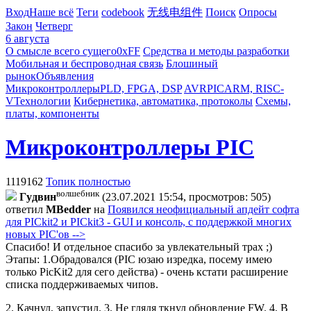
Вход
Наше всё
Теги
codebook
无线电组件
Поиск
Опросы
Закон
Четверг
6 августа
О смысле всего сущего
0xFF
Средства и методы разработки
Мобильная и беспроводная связь
Блошиный
рынок
Объявления
Микроконтроллеры
PLD, FPGA, DSP
AVR
PIC
ARM, RISC-
V
Технологии
Кибернетика, автоматика, протоколы
Схемы,
платы, компоненты
Микроконтроллеры PIC
1119162
Топик полностью
волшебник
Гyдвин
(23.07.2021 15:54, просмотров: 505)
ответил
MBedder
на
Появился неофициальный апдейт софта
для PICkit2 и PICkit3 - GUI и консоль, с поддержкой многих
новых PIC'ов -->
Спасибо! И отдельное спасибо за увлекательный трах ;)
Этапы: 1.Обрадовался (PIC юзаю изредка, посему имею
только PicKit2 для сего действа) - очень кстати расширение
списка поддерживаемых чипов.
2. Качнул, запустил. 3. Не глядя ткнул обновление FW. 4. В