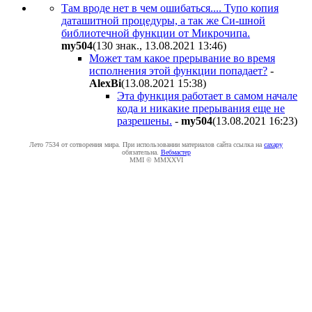
Там вроде нет в чем ошибаться.... Тупо копия
даташитной процедуры, а так же Си-шной
библиотечной функции от Микрочипа.
my504
(130 знак., 13.08.2021 13:46
)
Может там какое прерывание во время
исполнения этой функции попадает?
-
AlexBi
(13.08.2021 15:38
)
Эта функция работает в самом начале
кода и никакие прерывания еще не
разрешены.
-
my504
(13.08.2021 16:23
)
Лето 7534 от сотворения мира. При использовании материалов сайта ссылка на
caxapу
обязательна.
Вебмастер
MMI © MMXXVI