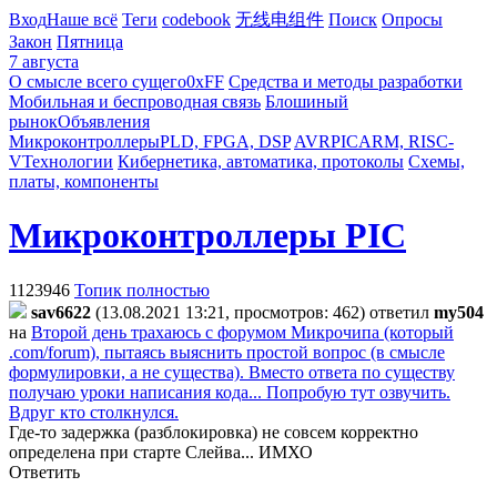
Вход
Наше всё
Теги
codebook
无线电组件
Поиск
Опросы
Закон
Пятница
7 августа
О смысле всего сущего
0xFF
Средства и методы разработки
Мобильная и беспроводная связь
Блошиный
рынок
Объявления
Микроконтроллеры
PLD, FPGA, DSP
AVR
PIC
ARM, RISC-
V
Технологии
Кибернетика, автоматика, протоколы
Схемы,
платы, компоненты
Микроконтроллеры PIC
1123946
Топик полностью
sav6622
(13.08.2021 13:21, просмотров: 462)
ответил
my504
на
Второй день трахаюсь с форумом Микрочипа (который
.com/forum), пытаясь выяснить простой вопрос (в смысле
формулировки, а не существа). Вместо ответа по существу
получаю уроки написания кода... Попробую тут озвучить.
Вдруг кто столкнулся.
Где-то задержка (разблокировка) не совсем корректно
определена при старте Слейва... ИМХО
Ответить