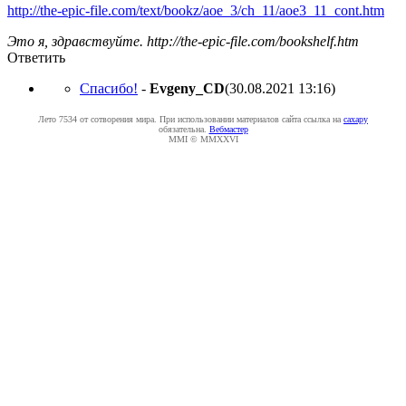
http://the-epic-file.com/text/bookz/aoe_3/ch_11/aoe3_11_cont.htm
Это я, здравствуйте. http://the-epic-file.com/bookshelf.htm
Ответить
Спасибо!
-
Evgeny_CD
(30.08.2021 13:16
)
Лето 7534 от сотворения мира. При использовании материалов сайта ссылка на
caxapу
обязательна.
Вебмастер
MMI © MMXXVI