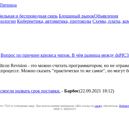
Пятница
ильная и беспроводная связь
Блошиный рынок
Объявления
нологии
Кибернетика, автоматика, протоколы
Схемы, платы, ко
а
Вопрос по причине кризиса чипов. В чём разница между dsPIC3
icon Revision - это можно считать программатором, но не отраже
хпроцессе. Можно сказать "практически то же самое", но могут 
 смогли назвать срок поставки.
-
Бapбoc
(22.09.2021 18:12
)
ето 7534 от сотворения мира. При использовании материалов сайта ссылка на
caxapу
обязательна.
Вебмаст
MMI © MMXXVI