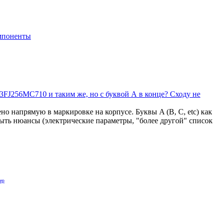
мпоненты
3FJ256MC710 и таким же, но с буквой А в конце? Сходу не
но напрямую в маркировке на корпусе. Буквы A (B, C, etc) как
быть нюансы (электрические параметры, "более другой" список
ер