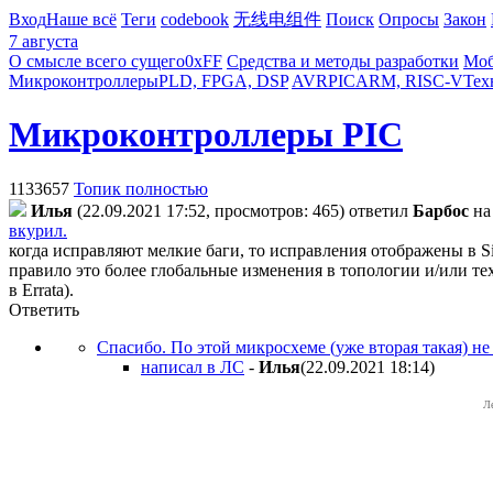
Вход
Наше всё
Теги
codebook
无线电组件
Поиск
Опросы
Закон
7 августа
О смысле всего сущего
0xFF
Средства и методы разработки
Моб
Микроконтроллеры
PLD, FPGA, DSP
AVR
PIC
ARM, RISC-V
Тех
Микроконтроллеры PIC
1133657
Топик полностью
Илья
(22.09.2021 17:52, просмотров: 465)
ответил
Бapбoc
н
вкурил.
когда исправляют мелкие баги, то исправления отображены в Sil
правило это более глобальные изменения в топологии и/или те
в Errata).
Ответить
Спасибо. По этой микросхеме (уже вторая такая) не
написал в ЛС
-
Илья
(22.09.2021 18:14
)
Л