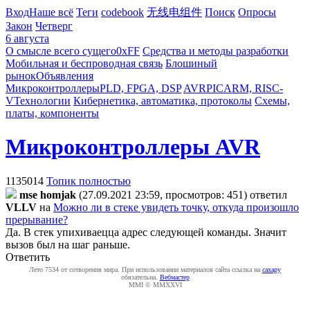
Вход
Наше всё
Теги
codebook
无线电组件
Поиск
Опросы
Закон
Четверг
6 августа
О смысле всего сущего
0xFF
Средства и методы разработки
Мобильная и беспроводная связь
Блошиный
рынок
Объявления
Микроконтроллеры
PLD, FPGA, DSP
AVR
PIC
ARM, RISC-
V
Технологии
Кибернетика, автоматика, протоколы
Схемы,
платы, компоненты
Микроконтроллеры AVR
1135014
Топик полностью
mse homjak
(27.09.2021 23:59, просмотров: 451)
ответил
VLLV
на
Можно ли в стеке увидеть точку, откуда произошло
прерывание?
Да. В стек упихиваецца адрес следующей команды. Значит
вызов был на шаг раньше.
Ответить
Лето 7534 от сотворения мира. При использовании материалов сайта ссылка на
caxapу
обязательна.
Вебмастер
MMI © MMXXVI