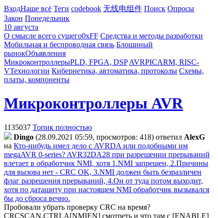
Вход
Наше всё
Теги
codebook
无线电组件
Поиск
Опросы
Закон
Понедельник
10 августа
О смысле всего сущего
0xFF
Средства и методы разработки
Мобильная и беспроводная связь
Блошиный
рынок
Объявления
Микроконтроллеры
PLD, FPGA, DSP
AVR
PIC
ARM, RISC-
V
Технологии
Кибернетика, автоматика, протоколы
Схемы,
платы, компоненты
Микроконтроллеры AVR
1135037
Топик полностью
Dingo
(28.09.2021 05:59, просмотров: 418)
ответил
AlexG
на
Кто-нибудь имел дело с AVRDA или подобными им
megaAVR 0-series? AVR32DA28 при разрешении прерываний
влетает в обработчик NMI, хотя 1.NMI запрещен, 2.Причины
для вызова нет - CRC OK, 3.NMI должен быть безразличен
флаг разрешения прерываний, 4.Он от туда потом выходит,
хотя по даташиту при настоящем NMI обработчик вызывался
бы до сброса вечно.
Пробовали убрать проверку CRC на время?
CRCSCAN.CTRLA[NMIEN] смотреть и что там с [ENABLE]