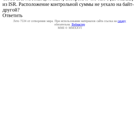
из ISR. Расположение контрольной суммы не уехало на байт-
другой?
Ответить
Лето 7534 от сотворения мира. При использовании материалов сайта ссылка на
caxapу
обязательна.
Вебмастер
MMI © MMXXVI