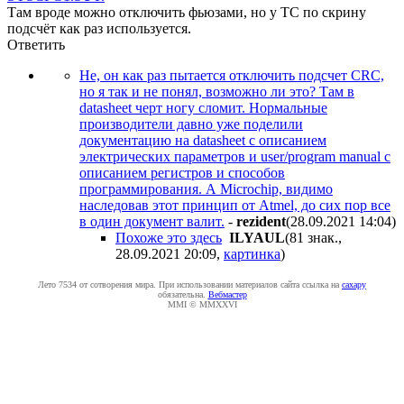
Там вроде можно отключить фьюзами, но у ТС по скрину
подсчёт как раз используется.
Ответить
Не, он как раз пытается отключить подсчет CRC,
но я так и не понял, возможно ли это? Там в
datasheet черт ногу сломит. Нормальные
производители давно уже поделили
документацию на datasheet с описанием
электрических параметров и user/program manual с
описанием регистров и способов
программирования. А Microchip, видимо
наследовав этот принцип от Atmel, до сих пор все
в один документ валит.
-
rezident
(28.09.2021 14:04
)
Похоже это здесь
ILYAUL
(81 знак.,
28.09.2021 20:09
,
картинка
)
Лето 7534 от сотворения мира. При использовании материалов сайта ссылка на
caxapу
обязательна.
Вебмастер
MMI © MMXXVI