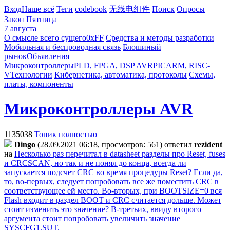
Вход
Наше всё
Теги
codebook
无线电组件
Поиск
Опросы
Закон
Пятница
7 августа
О смысле всего сущего
0xFF
Средства и методы разработки
Мобильная и беспроводная связь
Блошиный
рынок
Объявления
Микроконтроллеры
PLD, FPGA, DSP
AVR
PIC
ARM, RISC-
V
Технологии
Кибернетика, автоматика, протоколы
Схемы,
платы, компоненты
Микроконтроллеры AVR
1135038
Топик полностью
Dingo
(28.09.2021 06:18, просмотров: 561)
ответил
rezident
на
Несколько раз перечитал в datasheet разделы про Reset, fuses
и CRCSCAN, но так и не понял до конца, всегда ли
запускается подсчет CRC во время процедуры Reset? Если да,
то, во-первых, следует попробовать все же поместить CRC в
соответствующее ей место. Во-вторых, при BOOTSIZE=0 вся
Flash входит в раздел BOOT и CRC считается дольше. Может
стоит изменить это значение? В-третьих, ввиду второго
аргумента стоит попробовать увеличить значение
SYSCFG1.SUT.