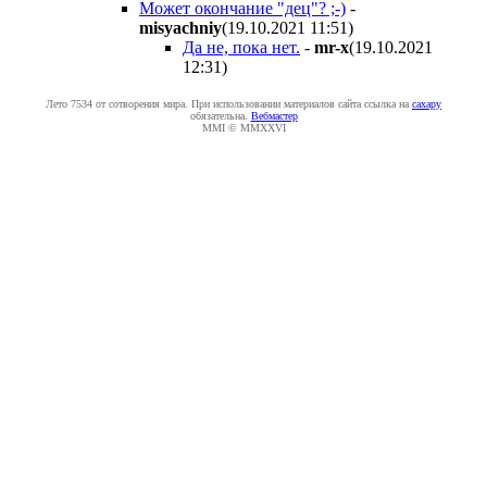
Может окончание "дец"? ;-)
-
misyachniy
(19.10.2021 11:51
)
Да не, пока нет.
-
mr-x
(19.10.2021
12:31
)
Лето 7534 от сотворения мира. При использовании материалов сайта ссылка на
caxapу
обязательна.
Вебмастер
MMI © MMXXVI