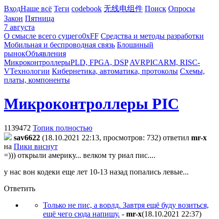
Вход
Наше всё
Теги
codebook
无线电组件
Поиск
Опросы
Закон
Пятница
7 августа
О смысле всего сущего
0xFF
Средства и методы разработки
Мобильная и беспроводная связь
Блошиный
рынок
Объявления
Микроконтроллеры
PLD, FPGA, DSP
AVR
PIC
ARM, RISC-
V
Технологии
Кибернетика, автоматика, протоколы
Схемы,
платы, компоненты
Микроконтроллеры PIC
1139472
Топик полностью
sav6622
(18.10.2021 22:13, просмотров: 732)
ответил
mr-x
на
Пики виснут
=))) открыли америку... велком ту риал пис....
у нас вон кодеки еще лет 10-13 назад попались левые...
Ответить
Только не пис, а ворлд. Завтря ещё буду возиться,
ещё чего сюда напишу.
-
mr-x
(18.10.2021 22:37
)