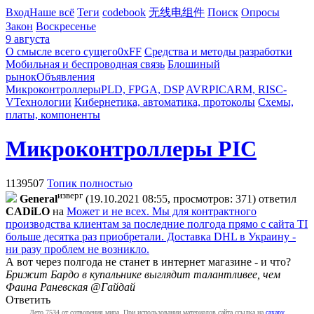
Вход
Наше всё
Теги
codebook
无线电组件
Поиск
Опросы
Закон
Воскресенье
9 августа
О смысле всего сущего
0xFF
Средства и методы разработки
Мобильная и беспроводная связь
Блошиный
рынок
Объявления
Микроконтроллеры
PLD, FPGA, DSP
AVR
PIC
ARM, RISC-
V
Технологии
Кибернетика, автоматика, протоколы
Схемы,
платы, компоненты
Микроконтроллеры PIC
1139507
Топик полностью
изверг
General
(19.10.2021 08:55, просмотров: 371)
ответил
CADiLO
на
Может и не всех. Мы для контрактного
производства клиентам за последние полгода прямо с сайта ТI
больше десятка раз приобретали. Доставка DHL в Украину -
ни разу проблем не возникло.
А вот через полгода не станет в интернет магазине - и что?
Брижит Бардо в купальнике выглядит талантливее, чем
Фаина Раневская @Гайдай
Ответить
Лето 7534 от сотворения мира. При использовании материалов сайта ссылка на
caxapу