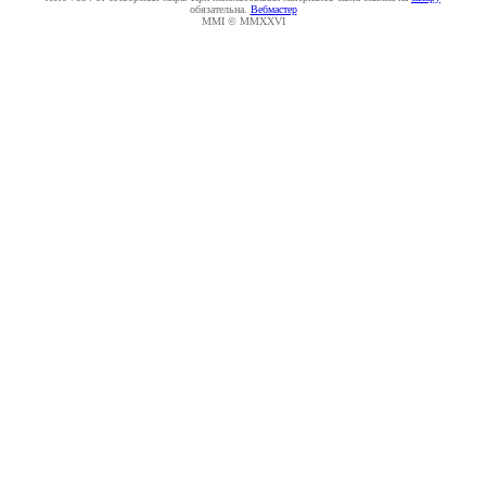
обязательна.
Вебмастер
MMI © MMXXVI