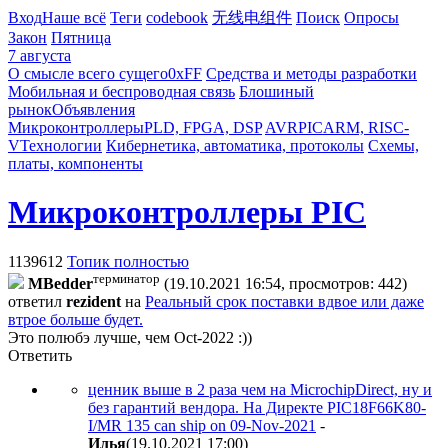
Вход
Наше всё
Теги
codebook
无线电组件
Поиск
Опросы
Закон
Пятница
7 августа
О смысле всего сущего
0xFF
Средства и методы разработки
Мобильная и беспроводная связь
Блошиный
рынок
Объявления
Микроконтроллеры
PLD, FPGA, DSP
AVR
PIC
ARM, RISC-
V
Технологии
Кибернетика, автоматика, протоколы
Схемы,
платы, компоненты
Микроконтроллеры PIC
1139612
Топик полностью
терминатор
MBedder
(19.10.2021 16:54, просмотров: 442)
ответил
rezident
на
Реальный срок поставки вдвое или даже
втрое больше будет.
Это полюбэ лучше, чем Oct-2022 :))
Ответить
ценник выше в 2 раза чем на MicrochipDirect, ну и
без гарантий вендора. На Директе PIC18F66K80-
I/MR 135 can ship on 09-Nov-2021
-
Илья
(19.10.2021 17:00
)