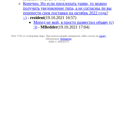
Конечно. Но если прохлопать ушми, то можно
получить уведомление типа, а не согласны ли вы
перенести срок поставки на октябрь 2022 года?
;-)
-
rezident
(19.10.2021 16:57
)
Мопед не мой, я просто разместил объяву (с)
:))
-
MBedder
(19.10.2021 17:04
)
Лето 7534 от сотворения мира. При использовании материалов сайта ссылка на
caxapу
обязательна.
Вебмастер
MMI © MMXXVI