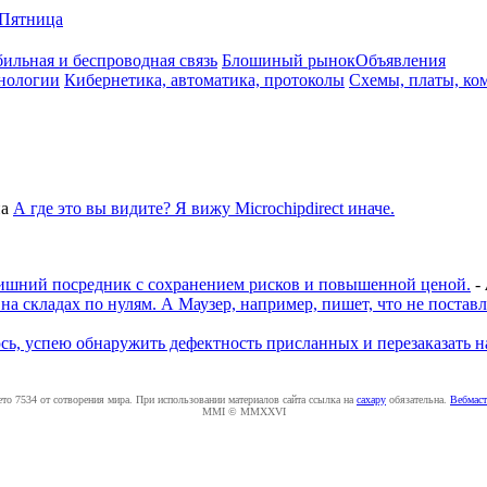
Пятница
ильная и беспроводная связь
Блошиный рынок
Объявления
нологии
Кибернетика, автоматика, протоколы
Схемы, платы, ко
а
А где это вы видите? Я вижу Microchipdirect иначе.
 лишний посредник с сохранением рисков и повышенной ценой.
-
на складах по нулям. А Маузер, например, пишет, что не поста
юсь, успею обнаружить дефектность присланных и перезаказать н
ето 7534 от сотворения мира. При использовании материалов сайта ссылка на
caxapу
обязательна.
Вебмаст
MMI © MMXXVI