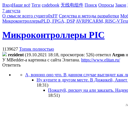
Вход
Наше всё
Теги
codebook
无线电组件
Поиск
Опросы
Закон
7 августа
О смысле всего сущего
0xFF
Средства и методы разработки
Моб
Микроконтроллеры
PLD, FPGA, DSP
AVR
PIC
ARM, RISC-V
Тех
Микроконтроллеры PIC
1139627
Топик полностью
rezident
(19.10.2021 18:18, просмотров: 526)
ответил
Argon
н
У MBedder-а картинка с сайта Элитана.
https://www.elitan.ru/
Ответить
А, вононо оно что. В данном случае выглядит как
Ну купите в другом месте. В Дижикей, Авнет 
18:31
)
Пожалуй, рискну на али заказать. Наде
18:51
)
Л