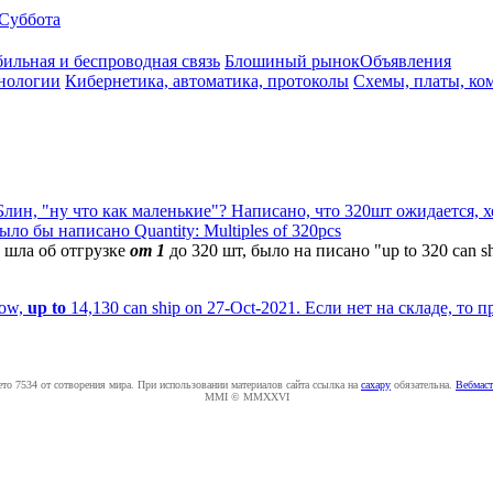
Суббота
ильная и беспроводная связь
Блошиный рынок
Объявления
нологии
Кибернетика, автоматика, протоколы
Схемы, платы, ко
Блин, "ну что как маленькие"? Написано, что 320шт ожидается, хо
было бы написано Quantity: Multiples of 320pcs
ь шла об отгрузке
от 1
до 320 шт, было на писано "up to 320 can sh
now,
up to
14,130 can ship on 27-Oct-2021. Если нет на складе, то п
ето 7534 от сотворения мира. При использовании материалов сайта ссылка на
caxapу
обязательна.
Вебмаст
MMI © MMXXVI