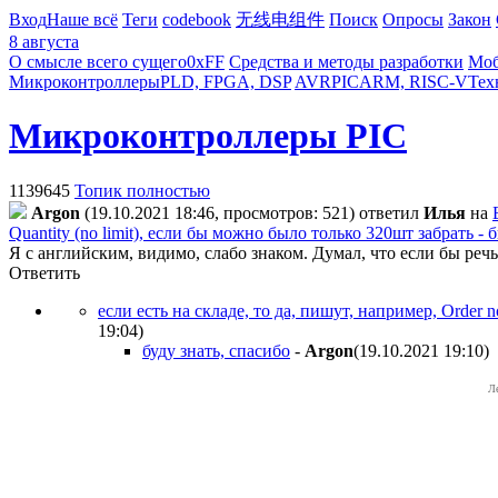
Вход
Наше всё
Теги
codebook
无线电组件
Поиск
Опросы
Закон
8 августа
О смысле всего сущего
0xFF
Средства и методы разработки
Моб
Микроконтроллеры
PLD, FPGA, DSP
AVR
PIC
ARM, RISC-V
Тех
Микроконтроллеры PIC
1139645
Топик полностью
Argon
(19.10.2021 18:46, просмотров: 521)
ответил
Илья
на
Quantity (no limit), если бы можно было только 320шт забрать - 
Я с английским, видимо, слабо знаком. Думал, что если бы реч
Ответить
если есть на складе, то да, пишут, например, Order 
19:04
)
буду знать, спасибо
-
Argon
(19.10.2021 19:10
)
Л