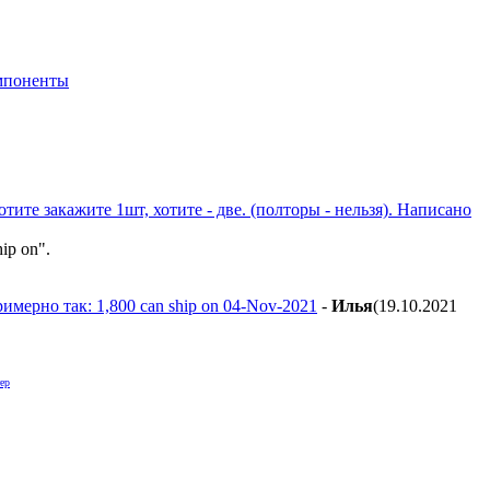
мпоненты
тите закажите 1шт, хотите - две. (полторы - нельзя). Написано
ip on".
римерно так: 1,800 can ship on 04-Nov-2021
-
Илья
(19.10.2021
ер