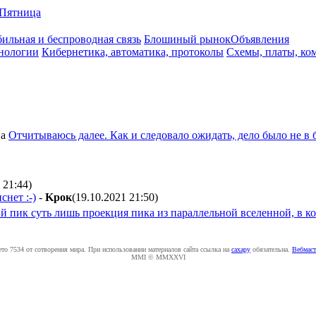
Пятница
ильная и беспроводная связь
Блошиный рынок
Объявления
нологии
Кибернетика, автоматика, протоколы
Схемы, платы, ко
а
Отчитываюсь далее. Как и следовало ожидать, дело было не в 
 21:44
)
снет :-)
-
Kpoк
(19.10.2021 21:50
)
ий пик суть лишь проекция пика из параллельной вселенной, в ко
ето 7534 от сотворения мира. При использовании материалов сайта ссылка на
caxapу
обязательна.
Вебмаст
MMI © MMXXVI