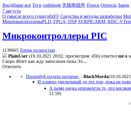
Вход
Наше всё
Теги
codebook
无线电组件
Поиск
Опросы
Закон
7 августа
О смысле всего сущего
0xFF
Средства и методы разработки
Моб
Микроконтроллеры
PLD, FPGA, DSP
AVR
PIC
ARM, RISC-V
Тех
Микроконтроллеры PIC
1139665
Топик полностью
PlainUser
(19.10.2021 20:02, просмотров: 456)
ответил
mr-x
н
Скоро 40лет как жду зависания пика.Эх....
Ответить
Попробуй подать питание.
-
BlackMorda
(19.10.2021
И плавно увеличивай до тех пор, пока не пови
А разве наука опровергла то, что висящ
21:59
)
Л