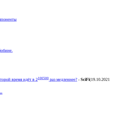
мпоненты
бобине.
100500
торой время идёт в 2
раз медленнее?
-
SciFi
(19.10.2021
ер