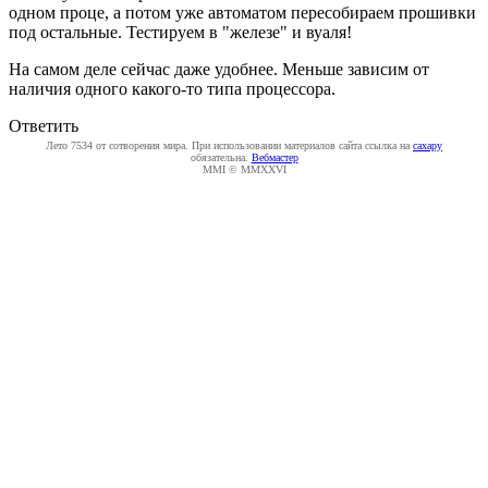
одном проце, а потом уже автоматом пересобираем прошивки
под остальные. Тестируем в "железе" и вуаля!
На самом деле сейчас даже удобнее. Меньше зависим от
наличия одного какого-то типа процессора.
Ответить
Лето 7534 от сотворения мира. При использовании материалов сайта ссылка на
caxapу
обязательна.
Вебмастер
MMI © MMXXVI