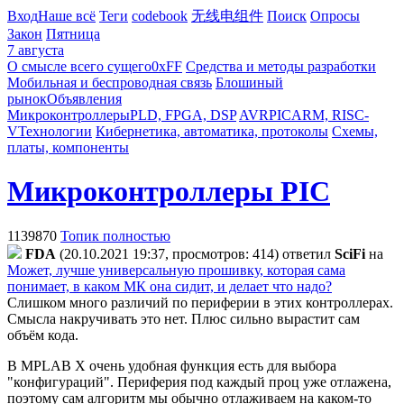
Вход
Наше всё
Теги
codebook
无线电组件
Поиск
Опросы
Закон
Пятница
7 августа
О смысле всего сущего
0xFF
Средства и методы разработки
Мобильная и беспроводная связь
Блошиный
рынок
Объявления
Микроконтроллеры
PLD, FPGA, DSP
AVR
PIC
ARM, RISC-
V
Технологии
Кибернетика, автоматика, протоколы
Схемы,
платы, компоненты
Микроконтроллеры PIC
1139870
Топик полностью
FDA
(20.10.2021 19:37, просмотров: 414)
ответил
SciFi
на
Может, лучше универсальную прошивку, которая сама
понимает, в каком МК она сидит, и делает что надо?
Слишком много различий по периферии в этих контроллерах.
Смысла накручивать это нет. Плюс сильно вырастит сам
объём кода.
В MPLAB X очень удобная функция есть для выбора
"конфигураций". Периферия под каждый проц уже отлажена,
поэтому сам алгоритм мы обычно отлаживаем на каком-то