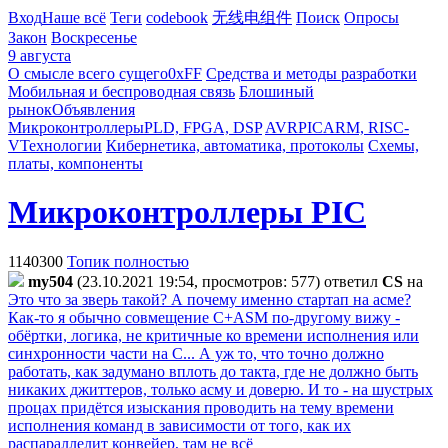
Вход
Наше всё
Теги
codebook
无线电组件
Поиск
Опросы
Закон
Воскресенье
9 августа
О смысле всего сущего
0xFF
Средства и методы разработки
Мобильная и беспроводная связь
Блошиный
рынок
Объявления
Микроконтроллеры
PLD, FPGA, DSP
AVR
PIC
ARM, RISC-
V
Технологии
Кибернетика, автоматика, протоколы
Схемы,
платы, компоненты
Микроконтроллеры PIC
1140300
Топик полностью
my504
(23.10.2021 19:54, просмотров: 577)
ответил
CS
на
Это что за зверь такой? А почему именно стартап на асме?
Как-то я обычно совмещение С+АSM по-другому вижу -
обёртки, логика, не критичные ко времени исполнения или
синхронности части на C... А уж то, что точно должно
работать, как задумано вплоть до такта, где не должно быть
никаких джиттеров, только асму и доверю. И то - на шустрых
процах придётся изыскания проводить на тему времени
исполнения команд в зависимости от того, как их
распараллелит конвейер, там не всё