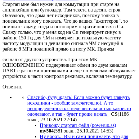
Стартап мне был нужен для коммутации при старте на
аппликейшн или бутлоадер. Там текста на десять строк.
Оказалось, что дома нет исходников, поэтому только в
понедельник могу показать. Что до ваших "джиттеров", то
опишите задачу, тогда и поговорим о критичностях в Си.
Скажу только, что у меня код на Си генерирует синус в
районе 150 Гц для ЧМ и измеряет центральную частоту,
частоту модуляции и девиацию сигнала ЧМ с несущей в
районе 8 МГц поданной прямо на ногу МК. Причем
сигнал от другого устройства. При этом МК
ОДНОВРЕМЕННО поддерживает обмен по двум каналам
UART с разными протоколами и еще по мелочам обслуживает
устройство в части контроля режимов, включая температуру.
Ответить
Спасибо, буду ждать! Если можно будет глянуть
исходники - вообще замечательно). А то
неопределённость с нерешительностью какой-то
одолевают, а так - будет проще начать.
CS
(1186
знак., 23.10.2021 22:14
)
Привожу стартап-файл (powerup.as)
my504
(581 знак., 25.10.2021 14:53
)
Ну вооот... Вы и сами понимаете, что для