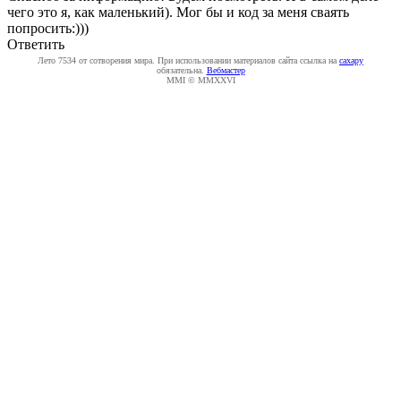
чего это я, как маленький). Мог бы и код за меня сваять
попросить:)))
Ответить
Лето 7534 от сотворения мира. При использовании материалов сайта ссылка на
caxapу
обязательна.
Вебмастер
MMI © MMXXVI