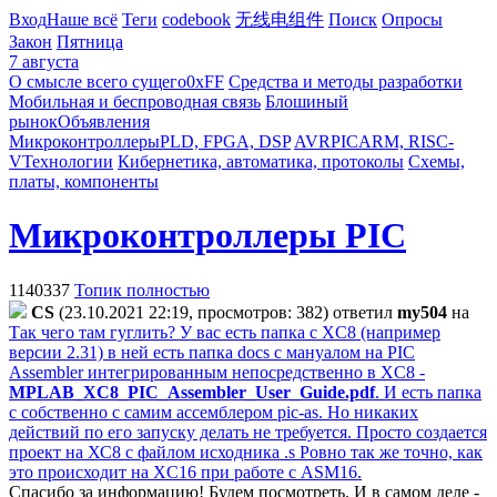
Вход
Наше всё
Теги
codebook
无线电组件
Поиск
Опросы
Закон
Пятница
7 августа
О смысле всего сущего
0xFF
Средства и методы разработки
Мобильная и беспроводная связь
Блошиный
рынок
Объявления
Микроконтроллеры
PLD, FPGA, DSP
AVR
PIC
ARM, RISC-
V
Технологии
Кибернетика, автоматика, протоколы
Схемы,
платы, компоненты
Микроконтроллеры PIC
1140337
Топик полностью
CS
(23.10.2021 22:19, просмотров: 382)
ответил
my504
на
Так чего там гуглить? У вас есть папка с XC8 (например
версии 2.31) в ней есть папка docs с мануалом на PIC
Assembler интегрированным непосредственно в XC8 -
MPLAB_XC8_PIC_Assembler_User_Guide.pdf
. И есть папка
с собственно с самим ассемблером pic-as. Но никаких
действий по его запуску делать не требуется. Просто создается
проект на ХС8 с файлом исходника .s Ровно так же точно, как
это происходит на XC16 при работе с ASM16.
Спасибо за информацию! Будем посмотреть. И в самом деле -