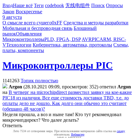
Вход
Наше всё
Теги
codebook
无线电组件
Поиск
Опросы
Закон
Воскресенье
9 августа
О смысле всего сущего
0xFF
Средства и методы разработки
Мобильная и беспроводная связь
Блошиный
рынок
Объявления
Микроконтроллеры
PLD, FPGA, DSP
AVR
PIC
ARM, RISC-
V
Технологии
Кибернетика, автоматика, протоколы
Схемы,
платы, компоненты
Микроконтроллеры PIC
1141263
Топик полностью
Argon
(28.10.2021 09:09, просмотров: 352)
ответил
Argon
на
В четверг на microchipdirect разместил заявку на кое-какие
PIC18 из наличия. Все еще стоимость доставки TBD, т.е. до
оплаты дело не дошло. Как долго они обычно это считают
(обещано 48 часов)?
Неделя прошла, а воз и ныне там! Кто тут рекомендовал
микрочипдирект? Что далее делать?
Ответить
Лето 7534 от сотворения мира. При использовании материалов сайта ссылка на
caxapу
обязательна.
Вебмастер
MMI © MMXXVI