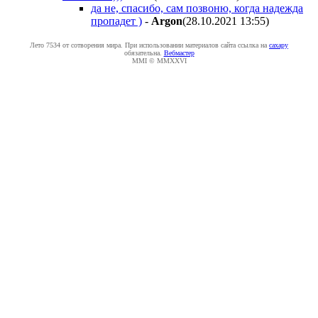
да не, спасибо, сам позвоню, когда надежда
пропадет )
-
Argon
(28.10.2021 13:55
)
Лето 7534 от сотворения мира. При использовании материалов сайта ссылка на
caxapу
обязательна.
Вебмастер
MMI © MMXXVI