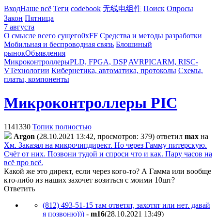
Вход
Наше всё
Теги
codebook
无线电组件
Поиск
Опросы
Закон
Пятница
7 августа
О смысле всего сущего
0xFF
Средства и методы разработки
Мобильная и беспроводная связь
Блошиный
рынок
Объявления
Микроконтроллеры
PLD, FPGA, DSP
AVR
PIC
ARM, RISC-
V
Технологии
Кибернетика, автоматика, протоколы
Схемы,
платы, компоненты
Микроконтроллеры PIC
1141330
Топик полностью
Argon
(28.10.2021 13:42, просмотров: 379)
ответил
max
на
Хм. Заказал на микрочипдирект. Но через Гамму питерскую.
Счёт от них. Позвони тудой и спроси что и как. Пару часов на
всё про всё.
Какой же это директ, если через кого-то? А Гамма или вообще
кто-либо из наших захочет возиться с моими 10шт?
Ответить
(812) 493-51-15 там ответят, захотят или нет. давай
я позвоню)))
-
m16
(28.10.2021 13:49
)