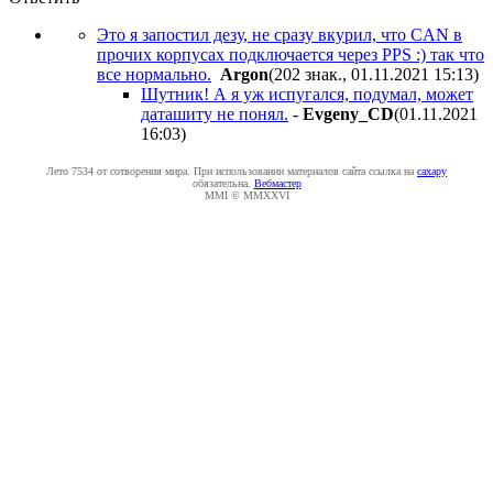
Это я запостил дезу, не сразу вкурил, что CAN в
прочих корпусах подключается через PPS :) так что
все нормально.
Argon
(202 знак., 01.11.2021 15:13
)
Шутник! А я уж испугался, подумал, может
даташиту не понял.
-
Evgeny_CD
(01.11.2021
16:03
)
Лето 7534 от сотворения мира. При использовании материалов сайта ссылка на
caxapу
обязательна.
Вебмастер
MMI © MMXXVI