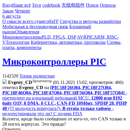
Вход
Наше всё
Теги
codebook
无线电组件
Поиск
Опросы
Закон
Четверг
6 августа
О смысле всего сущего
0xFF
Средства и методы разработки
Мобильная и беспроводная связь
Блошиный
рынок
Объявления
Микроконтроллеры
PLD, FPGA, DSP
AVR
PIC
ARM, RISC-
V
Технологии
Кибернетика, автоматика, протоколы
Схемы,
платы, компоненты
Микроконтроллеры PIC
1142320
Топик полностью
Архитектор
Evgeny_CD
(01.11.2021 15:02, просмотров: 466)
ответил
Evgeny_CD
на
[PIC18F26Q84, PIC18F27Q84,
PIC18F46Q84, PIC18F47Q84, PIC18F56Q84, PIC18F57Q84]
-
претендент на идеальный небольшой MCU.
12800 или 8192
байт ОЗУ, 8 DMA, 8 CLC, CAN-FD 10Мбит, SPDIP 28, PDIP
40
(!!! молодость вернулась?).
В errata только таймер
-
недотестировали что ли? С подачи FDA
Коллеги, вроде было сообщение от кого-то, что CAN только в
28 ногих корпусах. Это правда?
Ответить