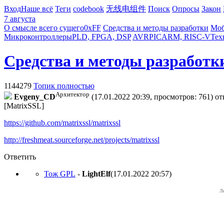
Вход
Наше всё
Теги
codebook
无线电组件
Поиск
Опросы
Закон
7 августа
О смысле всего сущего
0xFF
Средства и методы разработки
Моб
Микроконтроллеры
PLD, FPGA, DSP
AVR
PIC
ARM, RISC-V
Тех
Средства и методы разработк
1144279
Топик полностью
Архитектор
Evgeny_CD
(17.01.2022 20:39, просмотров: 761)
от
[MatrixSSL]
https://github.com/matrixssl/matrixssl
http://freshmeat.sourceforge.net/projects/matrixssl
Ответить
Тож GPL
-
LightElf
(17.01.2022 20:57
)
Л