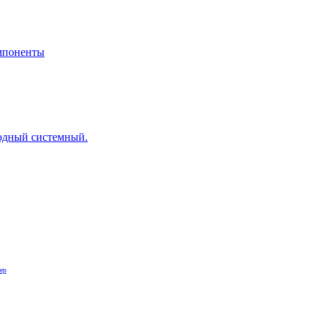
мпоненты
дный системный.
ер