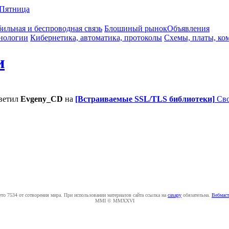
Пятница
ильная и беспроводная связь
Блошиный рынок
Объявления
нологии
Кибернетика, автоматика, протоколы
Схемы, платы, ко
и
ветил
Evgeny_CD
на
[Встраиваемые SSL/TLS библиотеки]
Сво
ето 7534 от сотворения мира. При использовании материалов сайта ссылка на
caxapу
обязательна.
Вебмаст
MMI © MMXXVI