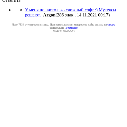
Ответить
У меня не настолько сложный софт :) Мутексы
решают.
Argon
(286 знак., 14.11.2021 00:17
)
Лето 7534 от сотворения мира. При использовании материалов сайта ссылка на
caxapу
обязательна.
Вебмастер
MMI © MMXXVI