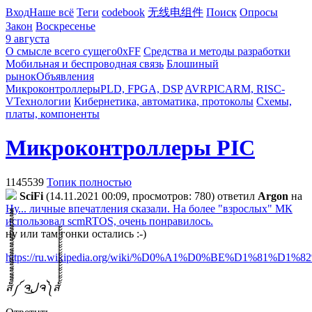
Вход
Наше всё
Теги
codebook
无线电组件
Поиск
Опросы
Закон
Воскресенье
9 августа
О смысле всего сущего
0xFF
Средства и методы разработки
Мобильная и беспроводная связь
Блошиный
рынок
Объявления
Микроконтроллеры
PLD, FPGA, DSP
AVR
PIC
ARM, RISC-
V
Технологии
Кибернетика, автоматика, протоколы
Схемы,
платы, компоненты
Микроконтроллеры PIC
1145539
Топик полностью
SciFi
(14.11.2021 00:09, просмотров: 780)
ответил
Argon
на
Ну... личные впечатления сказали. На более "взрослых" МК
использовал scmRTOS, очень понравилось.
ну или там гонки остались :-)
https://ru.wikipedia.org/wiki/%D0%A1%D0%BE%D1
ส็็็็็็็็็็็็็็็็็็็็็็็็็༼ ຈل͜ຈ༽ส้้้้้้้้้้้้้้้้้้้้้้้