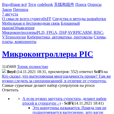
Вход
Наше всё
Теги
codebook
无线电组件
Поиск
Опросы
Закон
Пятница
7 августа
О смысле всего сущего
0xFF
Средства и методы разработки
Мобильная и беспроводная связь
Блошиный
рынок
Объявления
Микроконтроллеры
PLD, FPGA, DSP
AVR
PIC
ARM, RISC-
V
Технологии
Кибернетика, автоматика, протоколы
Схемы,
платы, компоненты
Микроконтроллеры PIC
1145669
Топик полностью
lloyd
(14.11.2021 18:31, просмотров: 552)
ответил
SciFi
на
Кто сказал, что вытесняющая многозадачность проще? Там же
нужно следить за синхронизацией, в отличие от суперлупа.
Самые сурьезные делают набор суперлупов на ртоси
Ответить
А если нужно запутать супостата, делают набор
ртосей в суперлупе :-)
-
SciFi
(14.11.2021 18:41
)
Это короутины называется. Правда там не
подразумевается вытеснение, зато вагон