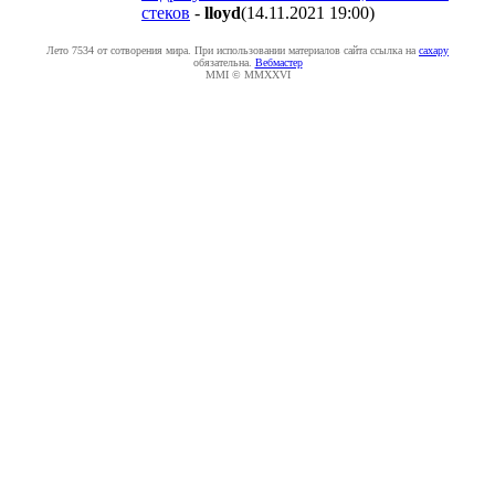
стеков
-
lloyd
(14.11.2021 19:00
)
Лето 7534 от сотворения мира. При использовании материалов сайта ссылка на
caxapу
обязательна.
Вебмастер
MMI © MMXXVI