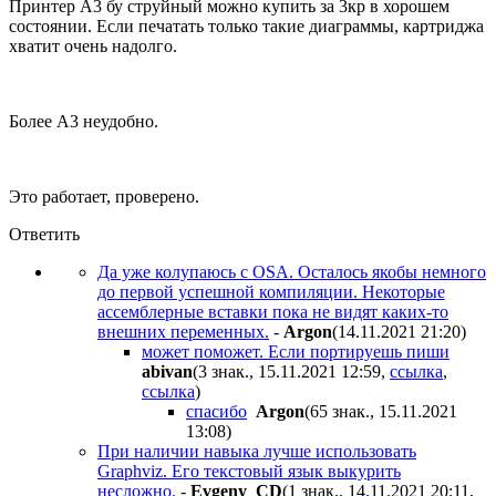
Принтер А3 бу струйный можно купить за 3кр в хорошем
состоянии. Если печатать только такие диаграммы, картриджа
хватит очень надолго.
Более А3 неудобно.
Это работает, проверено.
Ответить
Да уже колупаюсь с OSA. Осталось якобы немного
до первой успешной компиляции. Некоторые
ассемблерные вставки пока не видят каких-то
внешних переменных.
-
Argon
(14.11.2021 21:20
)
может поможет. Если портируешь пиши
abivan
(3 знак., 15.11.2021 12:59
,
ссылка
,
ссылка
)
спасибо
Argon
(65 знак., 15.11.2021
13:08
)
При наличии навыка лучше использовать
Graphviz. Его текстовый язык выкурить
несложно.
-
Evgeny_CD
(1 знак., 14.11.2021 20:11
,