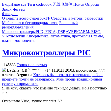
Вход
Наше всё
Теги
codebook
无线电组件
Поиск
Опросы
Закон
Четверг
6 августа
О смысле всего сущего
0xFF
Средства и методы разработки
Мобильная и беспроводная связь
Блошиный
рынок
Объявления
Микроконтроллеры
PLD, FPGA, DSP
AVR
PIC
ARM, RISC-
V
Технологии
Кибернетика, автоматика, протоколы
Схемы,
платы, компоненты
Микроконтроллеры PIC
1145688
Топик полностью
Архитектор
Evgeny_CD
(14.11.2021 20:03, просмотров: 777)
ответил
Argon
на
Хотелось бы чего-то готовенького, ибо в
предмете почти не разбираюсь. Мне проще традиционный
суперлуп применить.
Я не хочу сказать, что именно так надо делать, но я поступаю
так.
Открываю Visio, лучше теплейт А3.