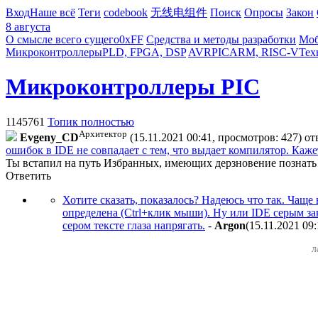
Вход
Наше всё
Теги
codebook
无线电组件
Поиск
Опросы
Закон
8 августа
О смысле всего сущего
0xFF
Средства и методы разработки
Моб
Микроконтроллеры
PLD, FPGA, DSP
AVR
PIC
ARM, RISC-V
Тех
Микроконтроллеры PIC
1145761
Топик полностью
Архитектор
Evgeny_CD
(15.11.2021 00:41, просмотров: 427)
от
ошибок в IDE не совпадает с тем, что выдает компилятор. Каже
Ты встапил на путь Избранных, имеющих дерзновение познать 
Ответить
Хотите сказать, показалось? Надеюсь что так. Чаще
определена (Ctrl+клик мыши). Ну или IDE серым з
сером тексте глаза напрягать.
-
Argon
(15.11.2021 09
Л