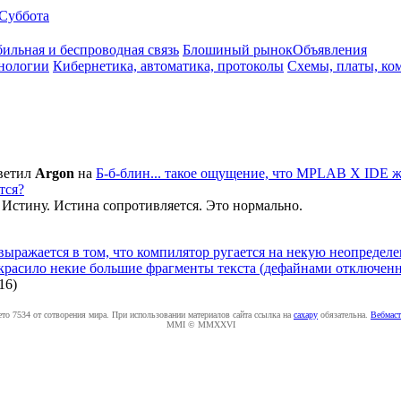
Суббота
ильная и беспроводная связь
Блошиный рынок
Объявления
нологии
Кибернетика, автоматика, протоколы
Схемы, платы, ко
ветил
Argon
на
Б-б-блин... такое ощущение, что MPLAB X IDE ж
тся?
Истину. Истина сопротивляется. Это нормально.
 выражается в том, что компилятор ругается на некую неопредел
акрасило некие большие фрагменты текста (дефайнами отключенн
:16
)
ето 7534 от сотворения мира. При использовании материалов сайта ссылка на
caxapу
обязательна.
Вебмаст
MMI © MMXXVI