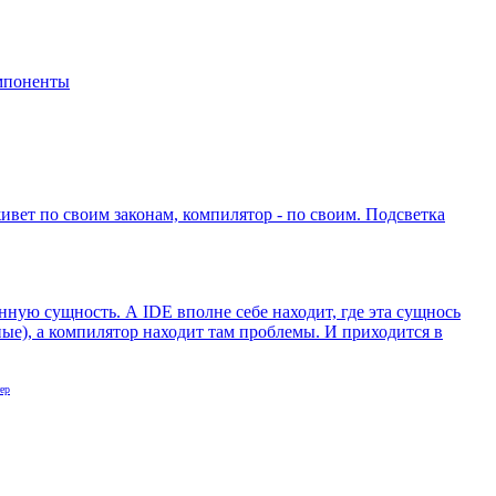
мпоненты
ивет по своим законам, компилятор - по своим. Подсветка
енную сущность. А IDE вполне себе находит, где эта сущнось
ые), а компилятор находит там проблемы. И приходится в
ер