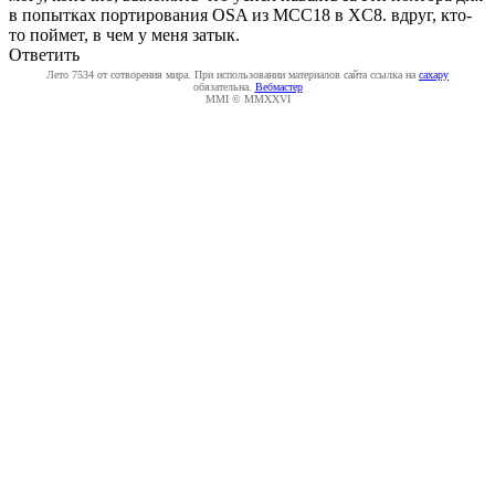
в попытках портирования OSA из MCC18 в XC8. вдруг, кто-
то поймет, в чем у меня затык.
Ответить
Лето 7534 от сотворения мира. При использовании материалов сайта ссылка на
caxapу
обязательна.
Вебмастер
MMI © MMXXVI