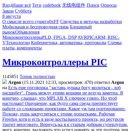
Вход
Наше всё
Теги
codebook
无线电组件
Поиск
Опросы
Закон
Суббота
8 августа
О смысле всего сущего
0xFF
Средства и методы разработки
Мобильная и беспроводная связь
Блошиный
рынок
Объявления
Микроконтроллеры
PLD, FPGA, DSP
AVR
PIC
ARM, RISC-
V
Технологии
Кибернетика, автоматика, протоколы
Схемы,
платы, компоненты
Микроконтроллеры PIC
1145851
Топик полностью
Argon
(15.11.2021 12:33, просмотров: 470)
ответил
Argon
на
Есть еще поговорка "заставь дурака богу молиться - лоб
расшибет". Грань между этими вещами не всегда заметна. Я
конечно, слышал, что MPLAB X глючное говно. Но чтоб
настолько! Ощущение, как будто сама среда препятствует
работе со сложными проектами. Какое уж там портирование.
Похоже, пора закругляться с этими попытками. Рабочая
Freertos хотя и есть в виде костыльного проекта, но ресурсов
тратит многовато. Вернусь-ка я к старым добрым суперлупам.
могу, конечно, выложить что успел наваять за эти полтора дня