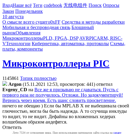
Вход
Наше всё
Теги
codebook
无线电组件
Поиск
Опросы
Закон
Понедельник
10 августа
О смысле всего сущего
0xFF
Средства и методы разработки
Мобильная и беспроводная связь
Блошиный
рынок
Объявления
Микроконтроллеры
PLD, FPGA, DSP
AVR
PIC
ARM, RISC-
V
Технологии
Кибернетика, автоматика, протоколы
Схемы,
платы, компоненты
Микроконтроллеры PIC
1145861
Топик полностью
Argon
(15.11.2021 12:53, просмотров: 441)
ответил
Evgeny_CD
на
Все же я призываю не сдаваться. Пусть с
первого раза не получилось. Отложи. Но задокументируй!
Вернись через время. Есть шанс словить просветление.
ничего не обещаю ) Если бы MPLAB X не выбешивала своей
глючностью, могла бы быть надежда. А то ссучища инклуды
то видит, то не видит. Дефайны во вложенных хедерах
волшебным образом андефятся.
Ответить
Лето 7534 от сотворения мира. При использовании материалов сайта ссылка на
caxapу