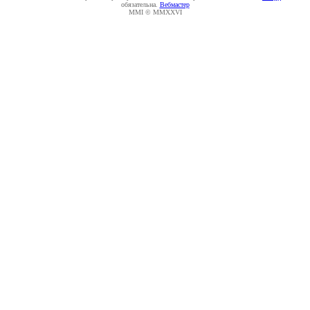
обязательна.
Вебмастер
MMI © MMXXVI