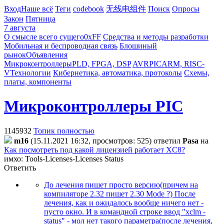
Вход
Наше всё
Теги
codebook
无线电组件
Поиск
Опросы
Закон
Пятница
7 августа
О смысле всего сущего
0xFF
Средства и методы разработки
Мобильная и беспроводная связь
Блошиный
рынок
Объявления
Микроконтроллеры
PLD, FPGA, DSP
AVR
PIC
ARM, RISC-
V
Технологии
Кибернетика, автоматика, протоколы
Схемы,
платы, компоненты
Микроконтроллеры PIC
1145932
Топик полностью
m16
(15.11.2021 16:32, просмотров: 525)
ответил
Pasa
на
Как посмотреть под какой лицензией работает XC8?
имхо: Tools-Licenses-Licenses Status
Ответить
До лечения пишет просто версию(причем на
компиляторе 2.32 пишет 2.30 Mode ?) После
лечения, как и ожидалось вообще ничего нет -
пусто окно. И в командной строке ввод "xclm -
status" - мол нет такого параметра(после лечения,