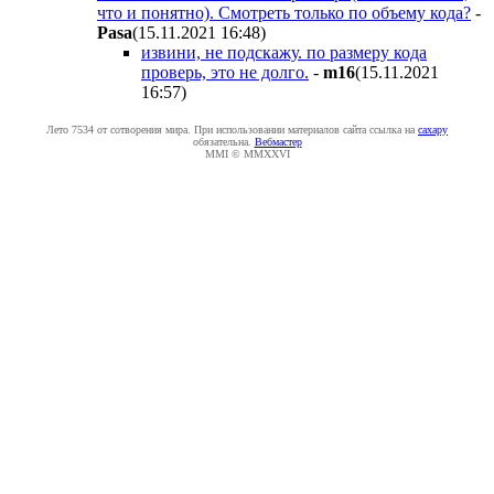
что и понятно). Смотреть только по объему кода?
-
Pasa
(15.11.2021 16:48
)
извини, не подскажу. по размеру кода
проверь, это не долго.
-
m16
(15.11.2021
16:57
)
Лето 7534 от сотворения мира. При использовании материалов сайта ссылка на
caxapу
обязательна.
Вебмастер
MMI © MMXXVI