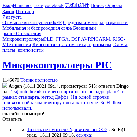
Вход
Наше всё
Теги
codebook
无线电组件
Поиск
Опросы
Закон
Пятница
7 августа
О смысле всего сущего
0xFF
Средства и методы разработки
Мобильная и беспроводная связь
Блошиный
рынок
Объявления
Микроконтроллеры
PLD, FPGA, DSP
AVR
PIC
ARM, RISC-
V
Технологии
Кибернетика, автоматика, протоколы
Схемы,
платы, компоненты
Микроконтроллеры PIC
1146070
Топик полностью
Argon
(16.11.2021 09:14, просмотров: 545)
ответил
Dingo
на
Там(protothreads) ничего портировать не надо: plain C в
рамках стандарта, метод Даффа. Ни одной строчки,
привязанной к компилятору или архитектуре. SciFi, lloyd
использовали.
спасибо, посмотрю!
Ответить
То есть не смотрел? Удивительно. >>>
-
SciFi
(1
знак., 16.11.2021 09:16
,
ссылка
)