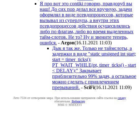
Я про вот это contiki говорю, правдоруб вы
наш! До сих пор делал все вручную, задачи
оформлял в виде псевдопроцессов, которые
вызывал из суперлупа, а внутри этих
псевдопроцессов действия осущесвлялись
либо по флагам, либо во время выделенных
тайм-слотов. Не то? Ну и звените теперь,
ошибся.
-
Argon
(16.11.2021 11:03
)
Дык я так же. Только не таймслоты, а
задержки в виде "static unsigned int start;
start = timer_ticks();
PT_WAIT_WHILE(pt, timer_ticks() - start
< DELAY);" Закрывает
приблизительно 99% задач, а остальное
можно сделать с привлечением
прерываний.
-
SciFi
(16.11.2021 11:09
)
Лето 7534 от сотворения мира. При использовании материалов сайта ссылка на
caxapу
обязательна.
Вебмастер
MMI © MMXXVI