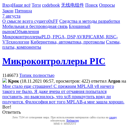
Вход
Наше всё
Теги
codebook
无线电组件
Поиск
Опросы
Закон
Пятница
7 августа
О смысле всего сущего
0xFF
Средства и методы разработки
Мобильная и беспроводная связь
Блошиный
рынок
Объявления
Микроконтроллеры
PLD, FPGA, DSP
AVR
PIC
ARM, RISC-
V
Технологии
Кибернетика, автоматика, протоколы
Схемы,
платы, компоненты
Микроконтроллеры PIC
1146673
Топик полностью
Kpoк
(18.11.2021 06:57, просмотров: 422)
ответил
Argon
на
Мне стало еще страшнее! С прежним MPLAB v8 ничего
такого не было. Я даже вчера от отчаяния попытался
поставить, но выяснилось, что xc8 прикрутить вряд ли
получится. Философия вот того MPLAB-а мне зашла хорошо.
Вот!
Ответить
Лето 7534 от сотворения мира. При использовании материалов сайта ссылка на
caxapу
обязательна.
Вебмастер
MMI © MMXXVI