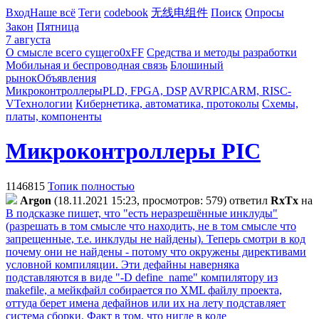
Вход
Наше всё
Теги
codebook
无线电组件
Поиск
Опросы
Закон
Пятница
7 августа
О смысле всего сущего
0xFF
Средства и методы разработки
Мобильная и беспроводная связь
Блошиный
рынок
Объявления
Микроконтроллеры
PLD, FPGA, DSP
AVR
PIC
ARM, RISC-
V
Технологии
Кибернетика, автоматика, протоколы
Схемы,
платы, компоненты
Микроконтроллеры PIC
1146815
Топик полностью
Argon
(18.11.2021 15:23, просмотров: 579)
ответил
RxTx
на
В подсказке пишет, что "есть неразрешённые инклуды"
(разрешать в том смысле что находить, не в том смысле что
запрещенные, т.е. инклуды не найдены). Теперь смотри в код
почему они не найдены - потому что окружены директивами
условной компиляции. Эти дефайны наверняка
подставляются в виде "-D define_name" компилятору из
makefile, а мейкфайл собирается по XML файлу проекта,
оттуда берет имена дефайнов или их на лету подставляет
система сборки. Факт в том, что нигде в коде