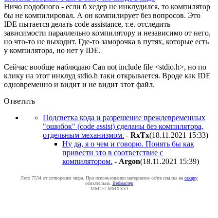
Ничо подобного - если б хедер не инклудился, то компилятор
бы не компилировал. А он компилирует без вопросов. Это
IDE пытается делать code assistance, т.е. отследить
зависимости параллельно компилятору и независимо от него,
но что-то не выходит. Где-то заморочка в путях, которые есть
у компилятора, но нет у IDE.
Сейчас вообще наблюдаю Can not include file <stdio.h>, но по
клику на этот инклуд stdio.h таки открывается. Вроде как IDE
одновременно и видит и не видит этот файл.
Ответить
Подсветка кода и разрешение преждевременных
"ошибок" (code assist) сделаны без компилятора,
отдельным механизмом.
-
RxTx
(18.11.2021 15:33
)
Ну да, я о чем и говорю. Понять бы как
привести это в соответствие с
компилятором.
-
Argon
(18.11.2021 15:39
)
Лето 7534 от сотворения мира. При использовании материалов сайта ссылка на
caxapу
обязательна.
Вебмастер
MMI © MMXXVI