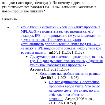
наводки (хотя вроде неоткуда). Но почему с древней
утилиткой-то все работает на 100%? Тайминги косячные в
новой прошивке пиккита?
Ответить
хез. с Pickit3(китайский клон) никаких проблем в
MPLABX не испыттывал. что прошивка. что
отладка. IPE принципиально не устанавливаю по
двум причинам: 1) потому как нужно
устанавливать дополнительно 3гига под PIC32. 2)
не вижу в IPE надобности совсем. имхо у тебя где
то земля шалит.
-
m16
(21.11.2021 11:52
)
Да, думаю дело в земле и вроде догадываюсь
где. Не догадываюсь только почему "древняя
утилитка" работает без проблем )
-
Argon
(21.11.2021 12:56
)
Возможно настройки питания разные
-
AlexBi
(21.11.2021 16:26
)
Не, все одинаково. Собственно,
проблема вроде ушла. Что было
на самом деле - не знаю, но для
себя какое-то объяснение
сочинил.
Argon
(1096 знак.,
21.11.2021 16:53
)