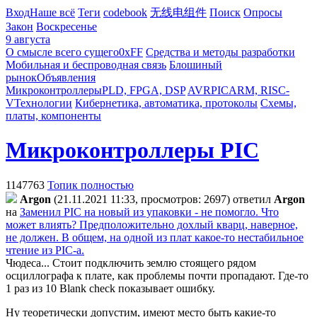
Вход
Наше всё
Теги
codebook
无线电组件
Поиск
Опросы
Закон
Воскресенье
9 августа
О смысле всего сущего
0xFF
Средства и методы разработки
Мобильная и беспроводная связь
Блошиный
рынок
Объявления
Микроконтроллеры
PLD, FPGA, DSP
AVR
PIC
ARM, RISC-
V
Технологии
Кибернетика, автоматика, протоколы
Схемы,
платы, компоненты
Микроконтроллеры PIC
1147763
Топик полностью
Argon
(21.11.2021 11:33, просмотров: 2697)
ответил
Argon
на
Заменил PIC на новый из упаковки - не помогло. Что
может влиять? Предположительно дохлый кварц, наверное,
не должен. В общем, на одной из плат какое-то нестабильное
чтение из PIC-а.
Чюдеса... Стоит подключить землю стоящего рядом
осциллографа к плате, как проблемы почти пропадают. Где-то
1 раз из 10 Blank check показывает ошибку.
Ну теоретически допустим, имеют место быть какие-то