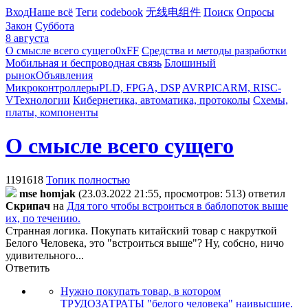
Вход
Наше всё
Теги
codebook
无线电组件
Поиск
Опросы
Закон
Суббота
8 августа
О смысле всего сущего
0xFF
Средства и методы разработки
Мобильная и беспроводная связь
Блошиный
рынок
Объявления
Микроконтроллеры
PLD, FPGA, DSP
AVR
PIC
ARM, RISC-
V
Технологии
Кибернетика, автоматика, протоколы
Схемы,
платы, компоненты
О смысле всего сущего
1191618
Топик полностью
mse homjak
(23.03.2022 21:55, просмотров: 513)
ответил
Cкpипaч
на
Для того чтобы встроиться в баблопоток выше
их, по течению.
Странная логика. Покупать китайский товар с накруткой
Белого Человека, это "встроиться выше"? Ну, собсно, ничо
удивительного...
Ответить
Нужно покупать товар, в котором
ТРУДОЗАТРАТЫ "белого человека" наивысшие.