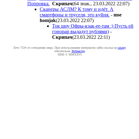
Попровка.
Cкpипaч
(64 знак., 23.03.2022 22:07
)
Сканеры АСЛМ? К тому и идёт. А
смартфоны и труселя, это куйня.
-
mse
homjak
(23.03.2022 22:07
)
Ток шоу Офры-кэак-ее-там :) Пусть ей
гонорар выдадут рублями)
-
Cкpипaч
(23.03.2022 22:11
)
Лето 7534 от сотворения мира. При использовании материалов сайта ссылка на
caxapу
обязательна.
Вебмастер
MMI © MMXXVI