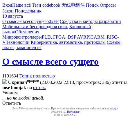
Вход
Наше всё
Теги
codebook
无线电组件
Поиск
Опросы
Закон
Понедельник
10 августа
О смысле всего сущего
0xFF
Средства и методы разработки
Мобильная и беспроводная связь
Блошиный
рынок
Объявления
Микроконтроллеры
PLD, FPGA, DSP
AVR
PIC
ARM, RISC-
V
Технологии
Кибернетика, автоматика, протоколы
Схемы,
платы, компоненты
О смысле всего сущего
1191634
Топик полностью
пророк
Cкpипaч
(23.03.2022 22:13, просмотров: 386)
ответил
mse homjak
на
от так.
Увидим.
... но не любой ценой.
Ответить
Лето 7534 от сотворения мира. При использовании материалов сайта ссылка на
caxapу
обязательна.
Вебмастер
MMI © MMXXVI