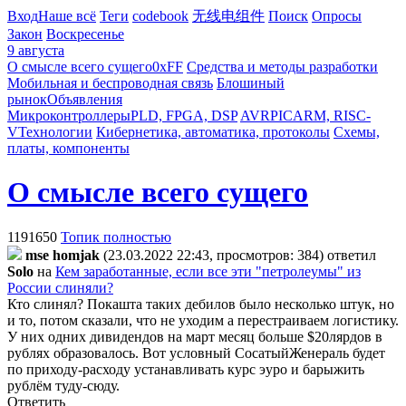
Вход
Наше всё
Теги
codebook
无线电组件
Поиск
Опросы
Закон
Воскресенье
9 августа
О смысле всего сущего
0xFF
Средства и методы разработки
Мобильная и беспроводная связь
Блошиный
рынок
Объявления
Микроконтроллеры
PLD, FPGA, DSP
AVR
PIC
ARM, RISC-
V
Технологии
Кибернетика, автоматика, протоколы
Схемы,
платы, компоненты
О смысле всего сущего
1191650
Топик полностью
mse homjak
(23.03.2022 22:43, просмотров: 384)
ответил
Solo
на
Кем заработанные, если все эти "петролеумы" из
России слиняли?
Кто слинял? Покашта таких дебилов было несколько штук, но
и то, потом сказали, что не уходим а перестраиваем логистику.
У них одних дивидендов на март месяц больше $20лярдов в
рублях образовалось. Вот условный СосатыйЖенераль будет
по приходу-расходу устанавливать курс эуро и барыжить
рублём туду-сюду.
Ответить