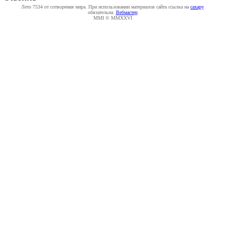
Лето 7534 от сотворения мира. При использовании материалов сайта ссылка на
caxapу
обязательна.
Вебмастер
MMI © MMXXVI