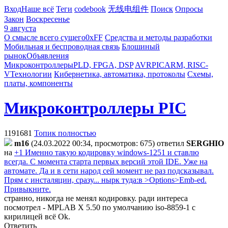
Вход
Наше всё
Теги
codebook
无线电组件
Поиск
Опросы
Закон
Воскресенье
9 августа
О смысле всего сущего
0xFF
Средства и методы разработки
Мобильная и беспроводная связь
Блошиный
рынок
Объявления
Микроконтроллеры
PLD, FPGA, DSP
AVR
PIC
ARM, RISC-
V
Технологии
Кибернетика, автоматика, протоколы
Схемы,
платы, компоненты
Микроконтроллеры PIC
1191681
Топик полностью
m16
(24.03.2022 00:34, просмотров: 675)
ответил
SERGHIO
на
+1 Именно такую кодировку windows-1251 и ставлю
всегда. С момента старта первых версий этой IDE. Уже на
автомате. Да и в сети народ сей момент не раз подсказывал.
Прям с инсталяции, сразу... нырк туда:в >Options>Emb-ed.
Привыкните.
странно, никогда не менял кодировку. ради интереса
посмотрел - MPLAB X 5.50 по умолчанию iso-8859-1 с
кирилицей всё Ok.
Ответить