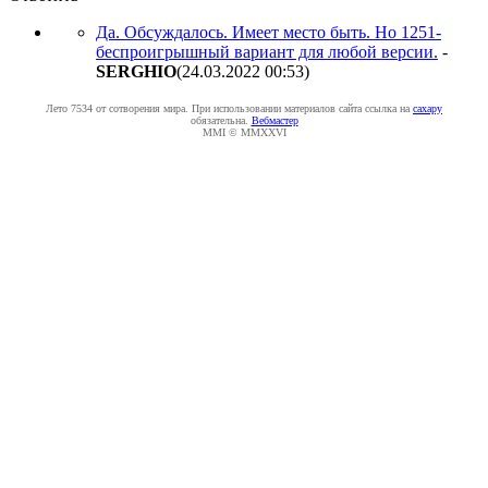
Да. Обсуждалось. Имеет место быть. Но 1251-
беспроигрышный вариант для любой версии.
-
SERGHIO
(24.03.2022 00:53
)
Лето 7534 от сотворения мира. При использовании материалов сайта ссылка на
caxapу
обязательна.
Вебмастер
MMI © MMXXVI