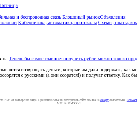
Пятница
ильная и беспроводная связь
Блошиный рынок
Объявления
нологии
Кибернетика, автоматика, протоколы
Схемы, платы, ко
k
на
Теперь бы самое главное: получить рубли можно только прод
тказываются возвращать деньги, которые им дали подержать, как
оссорятся с русскими (а они ссорятся!) и получат ответку. Как бы
ето 7534 от сотворения мира. При использовании материалов сайта ссылка на
caxapу
обязательна.
Вебмаст
MMI © MMXXVI