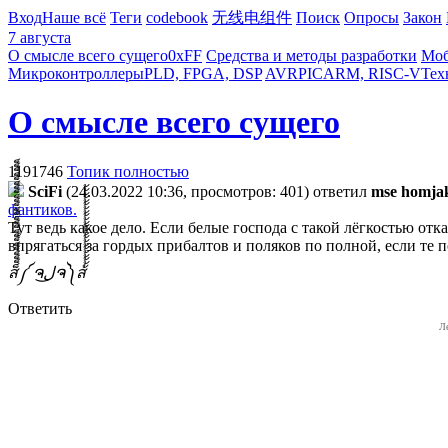
Вход
Наше всё
Теги
codebook
无线电组件
Поиск
Опросы
Закон
7 августа
О смысле всего сущего
0xFF
Средства и методы разработки
Моб
Микроконтроллеры
PLD, FPGA, DSP
AVR
PIC
ARM, RISC-V
Тех
О смысле всего сущего
1191746
Топик полностью
SciFi
(24.03.2022 10:36, просмотров: 401)
ответил
mse homja
фантиков.
Тут ведь какое дело. Если белые господа с такой лёгкостью о
впрягаться за гордых прибалтов и поляков по полной, если те п
ส็็็็็็็็็็็็็็็็็็็็็็็็็༼ ຈل͜ຈ༽ส้้้้้้้้้้้้้้้้้้้้้้้
Ответить
Л