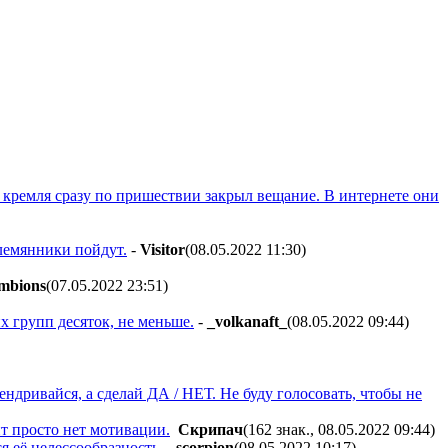
ц кремля сразу по пришествии закрыл вещание. В интернете они
племянники пойдут.
-
Visitor
(08.05.2022 11:30
)
mbions
(07.05.2022 23:51
)
х групп десяток, не меньше.
-
_volkanaft_
(08.05.2022 09:44
)
пендривайся, а сделай ДА / НЕТ. Не буду голосовать, чтобы не
т просто нет мотивации.
Cкpипaч
(162 знак., 08.05.2022 09:44
)
я её целессообразность.
-
scorpion
(08.05.2022 10:17
)