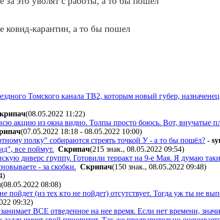
уездного Томского канала ТВ2, которым новый губер, назначене
кpипaч
(08.05.2022 11:22
)
, всю акцию из окна видно. Толпы просто боюсь. Вот, внучатые 
pипaч
(07.05.2022 18:18 - 08.05.2022 10:00
)
ртному полку" собираются стреять точкой У - а то бы пошёл?
-
sy
д", все поймут.
Cкpипaч
(215 знак., 08.05.2022 09:54
)
кую диверс группу. Готовили терракт на 9-е Мая. Я думаю таки
новываете - за скобки.
Cкpипaч
(150 знак., 08.05.2022 09:48
)
4
)
ч
(08.05.2022 08:08
)
не пойдет (из тех кто не пойдет) отсутствует. Тогда уж ты не вы
2022 09:32
)
занимает ВСЕ отведенное на нее время. Если нет времени, значи
задач имеет свой приоритет. Так же предварительно оцениваетс