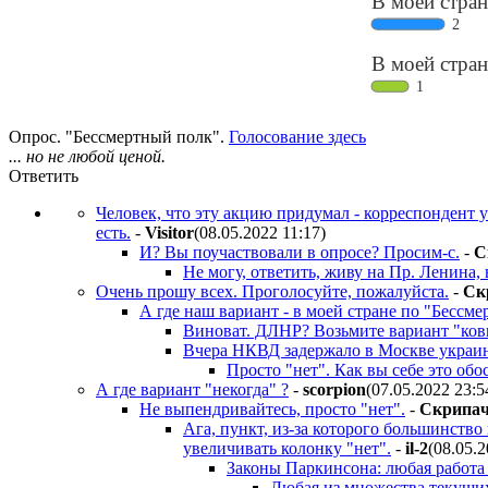
Опрос. "Бессмертный полк".
Голосование здесь
... но не любой ценой.
Ответить
Человек, что эту акцию придумал - корреспондент 
есть.
-
Visitor
(08.05.2022 11:17
)
И? Вы поучаствовали в опросе? Просим-с.
-
C
Не могу, ответить, живу на Пр. Ленина
Очень прошу всех. Проголосуйте, пожалуйста.
-
Cк
А где наш вариант - в моей стране по "Бессме
Виноват. ДЛНР? Возьмите вариант "кови
Вчера НКВД задержало в Москве украинс
Просто "нет". Как вы себе это обос
А где вариант "некогда" ?
-
scorpion
(07.05.2022 23:5
Не выпендривайтесь, просто "нет".
-
Cкpипa
Ага, пункт, из-за которого большинство 
увеличивать колонку "нет".
-
il-2
(08.05.
Законы Паркинсона: любая работа 
Любая из множества текущих 