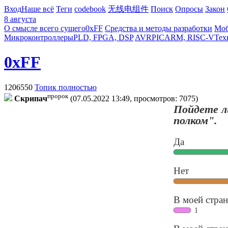
Вход
Наше всё
Теги
codebook
无线电组件
Поиск
Опросы
Закон
8 августа
О смысле всего сущего
0xFF
Средства и методы разработки
Моб
Микроконтроллеры
PLD, FPGA, DSP
AVR
PIC
ARM, RISC-V
Тех
0xFF
1206550
Топик полностью
пророк
Cкpипaч
(07.05.2022 13:49, просмотров: 7075)