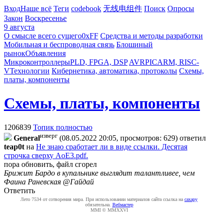
Вход
Наше всё
Теги
codebook
无线电组件
Поиск
Опросы
Закон
Воскресенье
9 августа
О смысле всего сущего
0xFF
Средства и методы разработки
Мобильная и беспроводная связь
Блошиный
рынок
Объявления
Микроконтроллеры
PLD, FPGA, DSP
AVR
PIC
ARM, RISC-
V
Технологии
Кибернетика, автоматика, протоколы
Схемы,
платы, компоненты
Схемы, платы, компоненты
1206839
Топик полностью
изверг
General
(08.05.2022 20:05, просмотров: 629)
ответил
teap0t
на
Не знаю сработает ли в виде ссылки. Десятая
строчка сверху AoE3.pdf.
пора обновить, файл сгорел
Брижит Бардо в купальнике выглядит талантливее, чем
Фаина Раневская @Гайдай
Ответить
Лето 7534 от сотворения мира. При использовании материалов сайта ссылка на
caxapу
обязательна.
Вебмастер
MMI © MMXXVI