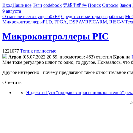
Вход
Наше всё
Теги
codebook
无线电组件
Поиск
Опросы
Закон
9 августа
О смысле всего сущего
0xFF
Средства и методы разработки
Моб
Микроконтроллеры
PLD, FPGA, DSP
AVR
PIC
ARM, RISC-V
Тех
Микроконтроллеры PIC
1221077
Топик полностью
Argon
(05.07.2022 20:59, просмотров: 463)
ответил
Kpoк
на
Мне тоже регулярно шлют то одно, то другое. Показалось, что 
Другое интересно - почему предлагают такое относительное ст
Ответить
Яндекс и Гугл "продаю запросы пользователей" ре
Л