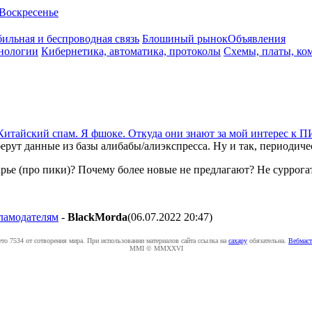
Воскресенье
ильная и беспроводная связь
Блошиный рынок
Объявления
нологии
Кибернетика, автоматика, протоколы
Схемы, платы, ко
Китайский спам. Я фшоке. Откуда они знают за мой интерес к 
берут данные из базы алибабы/алиэкспресса. Ну и так, периодиче
арье (про пики)? Почему более новые не предлагают? Не суррога
кламодателям
-
BlackMorda
(06.07.2022 20:47
)
ето 7534 от сотворения мира. При использовании материалов сайта ссылка на
caxapу
обязательна.
Вебмаст
MMI © MMXXVI