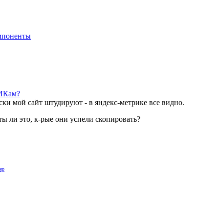
мпоненты
ПИКам?
ски мой сайт штудируют - в яндекс-метрике все видно.
ты ли это, к-рые они успели скопировать?
ер