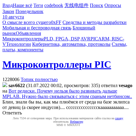
Вход
Наше всё
Теги
codebook
无线电组件
Поиск
Опросы
Закон
Понедельник
10 августа
О смысле всего сущего
0xFF
Средства и методы разработки
Мобильная и беспроводная связь
Блошиный
рынок
Объявления
Микроконтроллеры
PLD, FPGA, DSP
AVR
PIC
ARM, RISC-
V
Технологии
Кибернетика, автоматика, протоколы
Схемы,
платы, компоненты
Микроконтроллеры PIC
1228006
Топик полностью
sav6622
(31.07.2022 00:02, просмотров: 335)
ответил
vesago
на
Вот редиски. Почему нельзя было развивать дальше
MPLAB. Нужно было связываться с этим сраным нетбинсом..
Блин, знали бы вы, как мы плюёмся от среда на базе эклипса
от девиц (а скорее индусов).... ссссссссссссссскааааааааааа....
Ответить
Лето 7534 от сотворения мира. При использовании материалов сайта ссылка на
caxapу
обязательна.
Вебмастер
MMI © MMXXVI