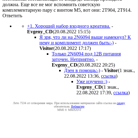
должна. Еще все не мог вспомнить советскую
комплементарную пару с винтом М5, вот они: 2Т904, 2Т914.
Ответить
+1. Хороший набор входного креатива.
-
Evgeny_CD
(20.08.2022 15:15
)
Я зря, что ли на 2N6094 выше намекнул? К
нему и комплимент должен быть:-)
-
Visitor
(20.08.2022 17:17
)
Только 2N6094 под 12В питания
заточен. Неприятно.
-
Evgeny_CD
(20.08.2022 20:25
)
Дзен в помощь:-)
-
Visitor
(1 знак.,
22.08.2022 13:36
,
ссылка
)
Уже изучено :)
-
Evgeny_CD
(1 знак.,
22.08.2022 17:39
,
ссылка
)
Лето 7534 от сотворения мира. При использовании материалов сайта ссылка на
caxapу
обязательна.
Вебмастер
MMI © MMXXVI