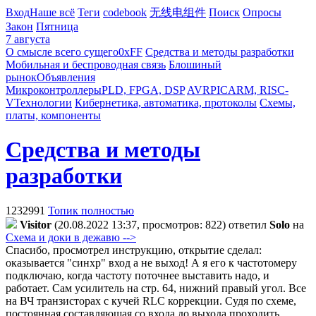
Вход
Наше всё
Теги
codebook
无线电组件
Поиск
Опросы
Закон
Пятница
7 августа
О смысле всего сущего
0xFF
Средства и методы разработки
Мобильная и беспроводная связь
Блошиный
рынок
Объявления
Микроконтроллеры
PLD, FPGA, DSP
AVR
PIC
ARM, RISC-
V
Технологии
Кибернетика, автоматика, протоколы
Схемы,
платы, компоненты
Средства и методы
разработки
1232991
Топик полностью
Visitor
(20.08.2022 13:37, просмотров: 822)
ответил
Solo
на
Схема и доки в дежавю -->
Спасибо, просмотрел инструкцию, открытие сделал:
оказывается "синхр" вход а не выход! А я его к частотомеру
подключаю, когда частоту поточнее выставить надо, и
работает. Сам усилитель на стр. 64, нижний правый угол. Все
на ВЧ транзисторах с кучей RLC коррекции. Судя по схеме,
постоянная составляющая со входа до выхода проходить