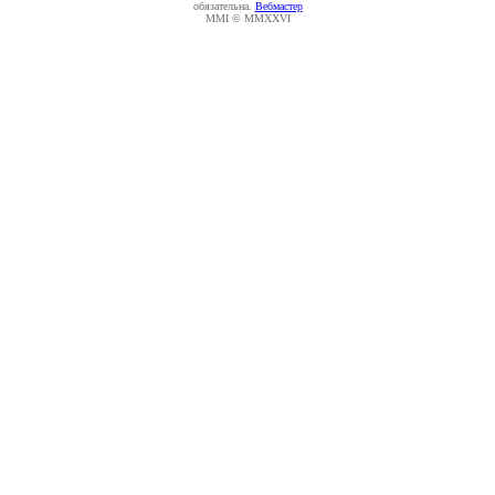
обязательна.
Вебмастер
MMI © MMXXVI