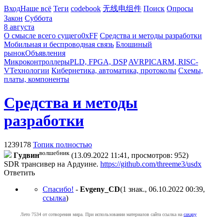
Вход
Наше всё
Теги
codebook
无线电组件
Поиск
Опросы
Закон
Суббота
8 августа
О смысле всего сущего
0xFF
Средства и методы разработки
Мобильная и беспроводная связь
Блошиный
рынок
Объявления
Микроконтроллеры
PLD, FPGA, DSP
AVR
PIC
ARM, RISC-
V
Технологии
Кибернетика, автоматика, протоколы
Схемы,
платы, компоненты
Средства и методы
разработки
1239178
Топик полностью
волшебник
Гyдвин
(13.09.2022 11:41, просмотров: 952)
SDR трансивер на Ардуине.
https://github.com/threeme3/usdx
Ответить
Спасибо!
-
Evgeny_CD
(1 знак., 06.10.2022 00:39
,
ссылка
)
Лето 7534 от сотворения мира. При использовании материалов сайта ссылка на
caxapу