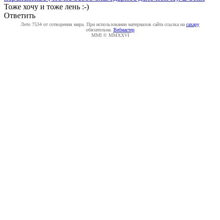
Тоже хочу и тоже лень :-)
Ответить
Лето 7534 от сотворения мира. При использовании материалов сайта ссылка на
caxapу
обязательна.
Вебмастер
MMI © MMXXVI