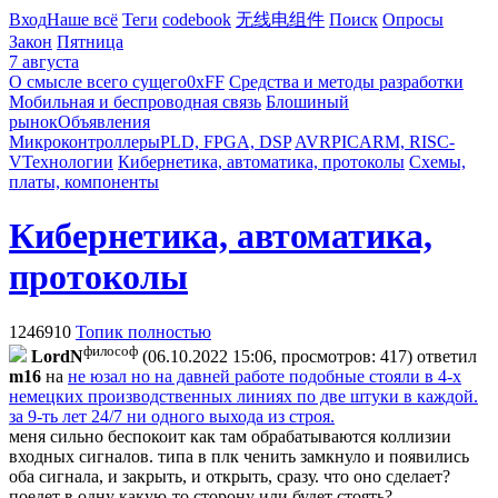
Вход
Наше всё
Теги
codebook
无线电组件
Поиск
Опросы
Закон
Пятница
7 августа
О смысле всего сущего
0xFF
Средства и методы разработки
Мобильная и беспроводная связь
Блошиный
рынок
Объявления
Микроконтроллеры
PLD, FPGA, DSP
AVR
PIC
ARM, RISC-
V
Технологии
Кибернетика, автоматика, протоколы
Схемы,
платы, компоненты
Кибернетика, автоматика,
протоколы
1246910
Топик полностью
философ
LordN
(06.10.2022 15:06, просмотров: 417)
ответил
m16
на
не юзал но на давней работе подобные стояли в 4-х
немецких производственных линиях по две штуки в каждой.
за 9-ть лет 24/7 ни одного выхода из строя.
меня сильно беспокоит как там обрабатываются коллизии
входных сигналов. типа в плк ченить замкнуло и появились
оба сигнала, и закрыть, и открыть, сразу. что оно сделает?
поедет в одну какую-то сторону или будет стоять?