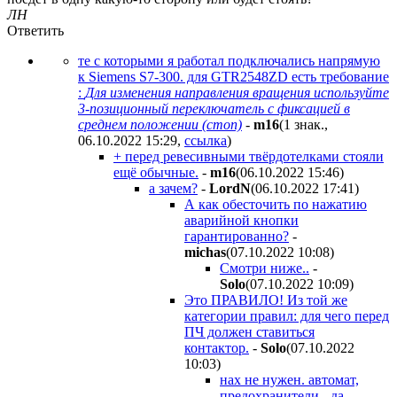
ЛН
Ответить
те с которыми я работал подключались напрямую
к Siemens S7-300. для GТR2548ZD есть требование
:
Для изменения направления вращения используйте
3-позиционный переключатель с фиксацией в
среднем положении (стоп)
-
m16
(1 знак.,
06.10.2022 15:29
,
ссылка
)
+ перед ревесивными твёрдотелками стояли
ещё обычные.
-
m16
(06.10.2022 15:46
)
а зачем?
-
LordN
(06.10.2022 17:41
)
А как обесточить по нажатию
аварийной кнопки
гарантированно?
-
michas
(07.10.2022 10:08
)
Смотри ниже..
-
Solo
(07.10.2022 10:09
)
Это ПРАВИЛО! Из той же
категории правил: для чего перед
ПЧ должен ставиться
контактор.
-
Solo
(07.10.2022
10:03
)
нах не нужен. автомат,
предохранители - да.