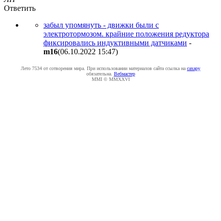
Ответить
забыл упомянуть - движки были с
электротормозом. крайние положения редуктора
фиксировались индуктивными датчиками
-
m16
(06.10.2022 15:47
)
Лето 7534 от сотворения мира. При использовании материалов сайта ссылка на
caxapу
обязательна.
Вебмастер
MMI © MMXXVI