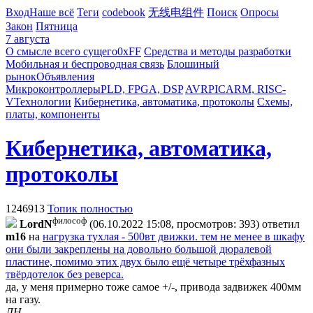
Вход
Наше всё
Теги
codebook
无线电组件
Поиск
Опросы
Закон
Пятница
7 августа
О смысле всего сущего
0xFF
Средства и методы разработки
Мобильная и беспроводная связь
Блошиный
рынок
Объявления
Микроконтроллеры
PLD, FPGA, DSP
AVR
PIC
ARM, RISC-
V
Технологии
Кибернетика, автоматика, протоколы
Схемы,
платы, компоненты
Кибернетика, автоматика,
протоколы
1246913
Топик полностью
философ
LordN
(06.10.2022 15:08, просмотров: 393)
ответил
m16
на
нагрузка тухлая - 500вт движки. тем не менее в шкафу
они были закреплены на довольно большой дюралевой
пластине, помимо этих двух было ещё четыре трёхфазных
твёрдотелок без реверса.
да, у меня примерно тоже самое +/-, привода задвижек 400мм
на газу.
ЛН